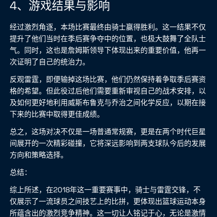
4、游戏结果与影响
经过激烈角逐，本场比赛最终由骑士赢得胜利。这一结果不仅
提升了他们当时在季后赛争夺中的位置，也极大鼓舞了全队士
气。同时，这也是詹姆斯领导下体现出来的重要价值，他再一
次证明了自己的统治力。
反观雷霆，即便输掉这场比赛，他们仍然保持着争取季后赛资
格的希望。但此役过后他们需要重新审视自己的战术安排，以
及如何更好地利用威斯布鲁克与乔治之间化学反应，以期在接
下来的比赛中取得更佳成绩。
总之，这场对决不仅是一场普通常规赛，更是在两个时代巨星
间展开的一次精彩碰撞，它将深远影响到两支球队今后的发展
方向和策略选择。
总结：
综上所述，在2018年这一重要赛事中，骑士与雷霆交锋，不
仅展示了一流球员之间技艺上的比拼，更体现出篮球运动本身
所蕴含出的激烈竞争精神。这一切让人铭记于心，无论是激情