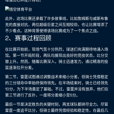
此外，这场比赛还承载了许多故事线，比如詹姆斯与威斯布鲁
克的直接对抗，两位超级巨星之间互相较劲，也让比赛增添了
不少看点。这种背景使得该场比赛成为了一个焦点之战。
2、赛事过程回顾
在比赛开始前，现场气氛十分热烈，球迷们充满期待地涌入场
馆。第一节开局阶段，两队均展现出良好的竞技状态，比分交
替上升。然而，随着比赛深入，骑士迅速发力，通过精准的投
篮逐渐拉开分差。
第二节，雷霆试图通过调整战术来缩小分差，但骑士凭借稳定
的三分球命中率始终保持领先。在半场结束时，骑士已经领先
10分，为下半场奠定了基础。不过，雷霆并没有放弃，他们在
第三节进行了反扑，一度将分差缩小至5分。
最后一节是决定胜负的关键时刻，两支球队都拼尽全力。尽管
雷霆一度追平比分，但骑士最终凭借经验和稳定性，在最后几